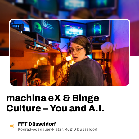
machina eX & Binge
Culture – You and A.I.
FFT Düsseldorf
Konrad-Adenauer-Platz 1, 40210 Düsseldorf