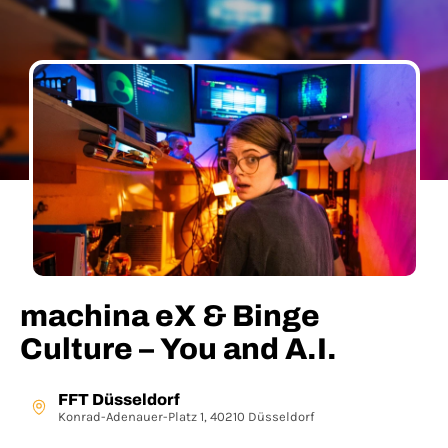
machina eX & Binge
Culture – You and A.I.
FFT Düsseldorf
Konrad-Adenauer-Platz 1, 40210 Düsseldorf