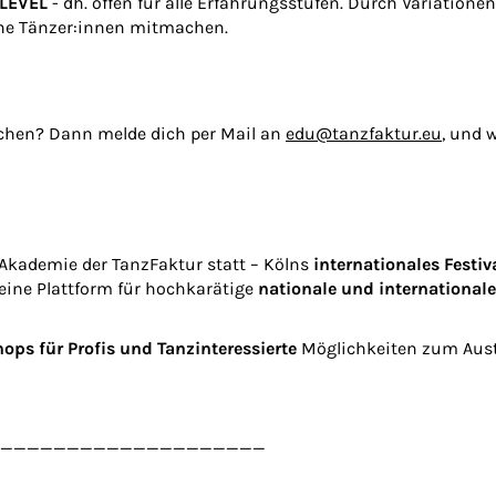
 LEVEL
- dh. offen für alle Erfahrungsstufen. Durch Variatio
ene Tänzer:innen mitmachen.
chen? Dann melde dich per Mail an
edu@tanzfaktur.eu
, und 
rAkademie der TanzFaktur statt – Kölns
internationales Festiv
 eine Plattform für hochkarätige
nationale und internationale
ops für Profis und Tanzinteressierte
Möglichkeiten zum Aus
____________________