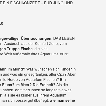
IST EIN FISCHKONZERT – FÜR JUNG UND
G)
gewaltiger Überraschungen
: DAS LEBEN
 Ausbruch aus der Komfort-Zone, vom
igen Truppe Fische
, die sich
e Welt außerhalb ihres Aquariums stürzt.
Mann im Mond?
Was wünschen sich Kinder in
n und was ein griesgrämiger, alter Opa? Aber
rille Horde
von
Aquarium-Fische
n
?
Ein
 Fluss? Im Meer? Die Freiheit?
Als
die
ei haben, dämmert
ihnen so
langsam etwas:
st, als sie es bisher aus ihrem Aquarium
an sich besser gut überlegt,
wie man seine