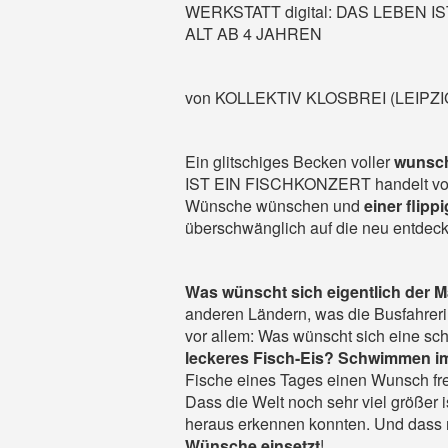
WERKSTATT digital: DAS LEBEN 
ALT AB 4 JAHREN
von KOLLEKTIV KLOSBREI (LEIPZI
Ein glitschiges Becken voller
wunsch
IST EIN FISCHKONZERT handelt vom
Wünsche wünschen und
einer flipp
überschwänglich auf die neu entdeckt
Was wünscht sich eigentlich der 
anderen Ländern, was die Busfahreri
vor allem: Was wünscht sich eine sch
leckeres Fisch-Eis? Schwimmen im
Fische
eines Tages einen Wunsch fr
Dass die Welt noch sehr viel größer i
heraus erkennen konnten. Und dass m
Wünsche
einsetzt
!