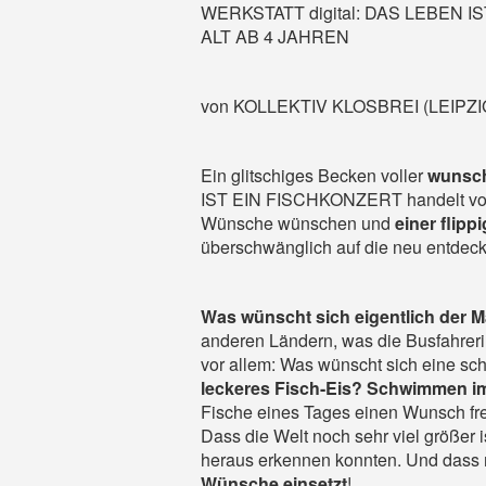
WERKSTATT digital: DAS LEBEN 
ALT AB 4 JAHREN
von KOLLEKTIV KLOSBREI (LEIPZI
Ein glitschiges Becken voller
wunsch
IST EIN FISCHKONZERT handelt vom
Wünsche wünschen und
einer flipp
überschwänglich auf die neu entdeckt
Was wünscht sich eigentlich der 
anderen Ländern, was die Busfahreri
vor allem: Was wünscht sich eine sch
leckeres Fisch-Eis? Schwimmen im
Fische
eines Tages einen Wunsch fr
Dass die Welt noch sehr viel größer i
heraus erkennen konnten. Und dass m
Wünsche
einsetzt
!