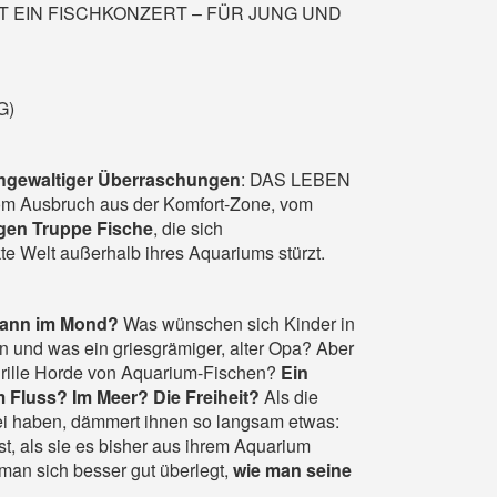
IST EIN FISCHKONZERT – FÜR JUNG UND
G)
gewaltiger Überraschungen
: DAS LEBEN
 Ausbruch aus der Komfort-Zone, vom
igen Truppe Fische
, die sich
e Welt außerhalb ihres Aquariums stürzt.
Mann im Mond?
Was wünschen sich Kinder in
n und was ein griesgrämiger, alter Opa? Aber
rille Horde
von
Aquarium-Fische
n
?
Ein
 Fluss? Im Meer? Die Freiheit?
Als
die
ei haben, dämmert
ihnen so
langsam etwas:
st, als sie es bisher aus ihrem Aquarium
an sich besser gut überlegt,
wie man seine