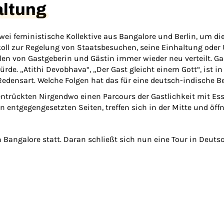
altung
ei feministische Kollektive aus Bangalore und Berlin, um di
ll zur Regelung von Staatsbesuchen, seine Einhaltung oder Üb
len von Gastgeberin und Gästin immer wieder neu verteilt. G
rde. „Atithi Devobhava“, „Der Gast gleicht einem Gott“, ist in 
Redensart. Welche Folgen hat das für eine deutsch-indische
ntrückten Nirgendwo einen Parcours der Gastlichkeit mit Ess
 entgegengesetzten Seiten, treffen sich in der Mitte und öff
Bangalore statt. Daran schließt sich nun eine Tour in Deuts