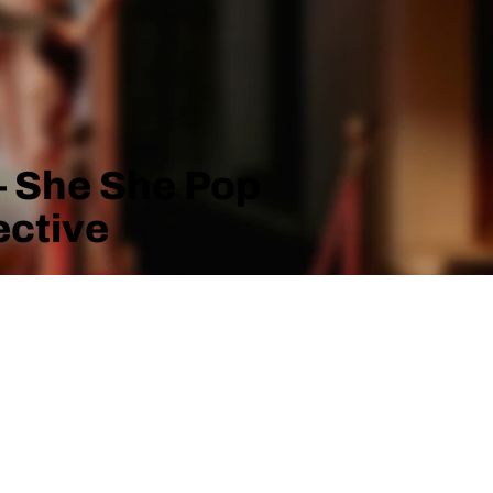
 – She She Pop
ective