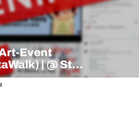
aWalk) | @ Start
l