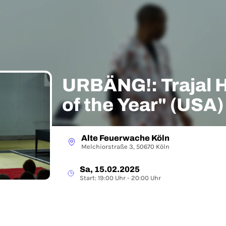
URBÄNG!: Trajal H
of the Year" (USA)
Alte Feuerwache Köln
Melchiorstraße 3, 50670 Köln
Sa, 15.02.2025
Start: 19:00 Uhr - 20:00 Uhr