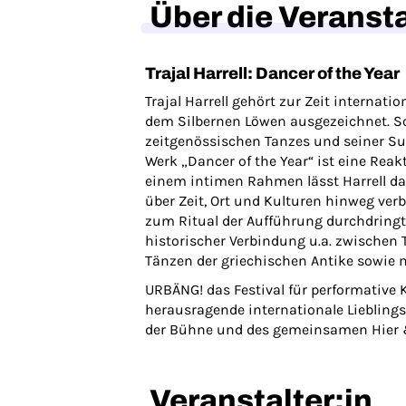
Über die Veranst
Trajal Harrell: Dancer of the Year
Trajal Harrell gehört zur Zeit interna
dem Silbernen Löwen ausgezeichnet. Sc
zeitgenössischen Tanzes und seiner Su
Werk „Dancer of the Year“ ist eine Rea
einem intimen Rahmen lässt Harrell da
über Zeit, Ort und Kulturen hinweg ver
zum Ritual der Aufführung durchdringt d
historischer Verbindung u.a. zwischen 
Tänzen der griechischen Antike sowi
URBÄNG! das Festival für performative K
herausragende internationale Liebling
der Bühne und des gemeinsamen Hier & 
Veranstalter:in