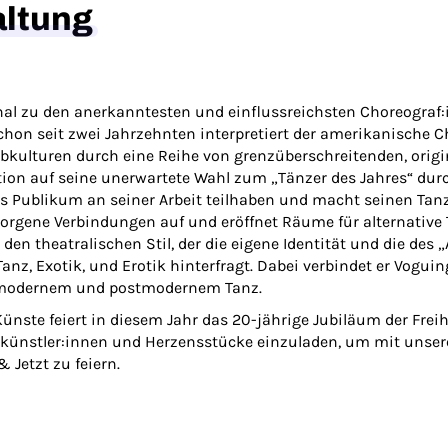
altung
tional zu den anerkanntesten und einflussreichsten Choreogra
hon seit zwei Jahrzehnten interpretiert der amerikanische C
bkulturen durch eine Reihe von grenzüberschreitenden, origin
ktion auf seine unerwartete Wahl zum „Tänzer des Jahres“ dur
s Publikum an seiner Arbeit teilhaben und macht seinen Tan
borgene Verbindungen auf und eröffnet Räume für alternative
en theatralischen Stil, der die eigene Identität und die des
Tanz, Exotik, und Erotik hinterfragt. Dabei verbindet er Vog
e modernem und postmodernem Tanz.
ünste feiert in diesem Jahr das 20-jährige Jubiläum der Freih
skünstler:innen und Herzensstücke einzuladen, um mit unse
Jetzt zu feiern.