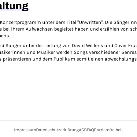
altung
s Konzertprogramm unter dem Titel "Unwritten". Die Sängerin
e bei ihrem Aufwachsen begleitet haben und erzählen von s
bens.
d Sänger unter der Leitung von David Welfens und Oliver Frü
usikerinnen und Musiker werden Songs verschiedener Genre
Hits präsentieren und dem Publikum somit einen abwechslung
Impressum
Datenschutzerklärung
AGB
FAQ
Barrierefreiheit