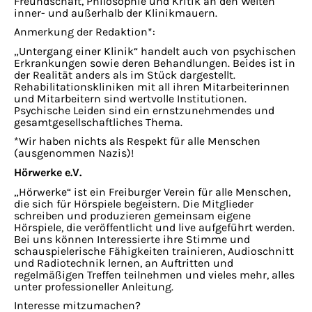
Freundschaft, Philosophie und Kritik an den Welten
inner- und außerhalb der Klinikmauern.
Anmerkung der Redaktion*:
„
Untergang einer Klinik“ handelt auch von psychischen
Erkrankungen sowie deren Behandlungen. Beides ist in
der Realität anders als im Stück dargestellt.
Rehabilitationskliniken mit all ihren Mitarbeiterinnen
und Mit­arbeitern sind wertvolle Institutionen.
Psychische Leiden sind ein ernstzu­nehmendes und
gesamtgesellschaftliches Thema.
*Wir haben nichts als Respekt für alle Menschen
(ausgenommen Nazis)!
Hörwerke e.V.
„Hörwerke“ ist ein Freiburger Verein für alle Menschen,
die sich für Hörspiele begeistern. Die Mitglieder
schreiben und produzieren gemeinsam eigene
Hörspiele, die veröffentlicht und live aufgeführt werden.
Bei uns können Interessierte ihre Stimme und
schauspielerische Fähigkeiten trainieren, Audioschnitt
und Radiotechnik lernen, an Auftritten und
regelmäßigen Treffen teilnehmen und vieles mehr, alles
unter professioneller Anleitung.
Interesse mitzumachen?