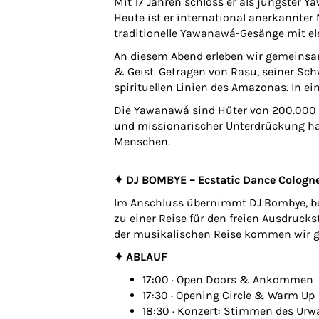
Mit 17 Jahren schloss er als jüngster Y
Heute ist er international anerkannter
traditionelle Yawanawá-Gesänge mit el
An diesem Abend erleben wir gemeins
& Geist. Getragen von Rasu, seiner Sc
spirituellen Linien des Amazonas. In e
Die Yawanawá sind Hüter von 200.000 
und missionarischer Unterdrückung habe
Menschen.
✦ DJ BOMBYE – Ecstatic Dance Cologn
Im Anschluss übernimmt DJ Bombye, bek
zu einer Reise für den freien Ausdruck
der musikalischen Reise kommen wir g
✦ ABLAUF
17:00 · Open Doors & Ankommen
17:30 · Opening Circle & Warm Up
18:30 · Konzert: Stimmen des Urw