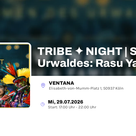
TRIBE ✦ NIGHT | 
Urwaldes: Rasu 
Ecstatic Dance
VENTANA
Elisabeth-von-Mumm-Platz 1, 50937 Köln
Mi, 29.07.2026
Start: 17:00 Uhr - 22:00 Uhr