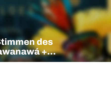
Stimmen des
Yawanawá +