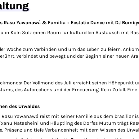
altung
s
Rasu Yawanawá & Familia + Ecstatic Dance mit DJ Bomby
ana in Köln Sülz einen Raum für kulturellen Austausch mit R
 der Woche zum Verbinden und um das Leben zu feiern. Anko
 berührt, verbindet und bewegt und der Beginn einer neuen Ära
ockmonds: Der Vollmond des Juli erreicht seinen Höhepunkt u
stums, des Aufbrechens und der Erneuerung. Kein Zufall. Eine
en des Urwaldes
 Rasu Yawanawá reist mit seiner Familie aus dem brasiliani
anu Natasheini und Häuptling des Dorfes Mutum trägt Rasu d
ge, Präsenz und tiefe Verbundenheit mit dem Wissen des Urwal