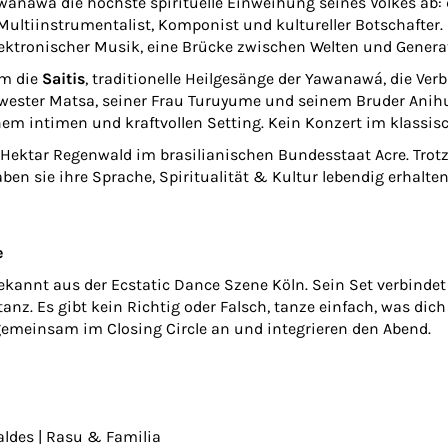
awanawá die höchste spirituelle Einweihung seines Volkes ab: d
 Multiinstrumentalist, Komponist und kultureller Botschafter
ektronischer Musik, eine Brücke zwischen Welten und Genera
am die
Saitis
, traditionelle Heilgesänge der Yawanawá, die Ve
hwester Matsa, seiner Frau Turuyume und seinem Bruder Anihu
inem intimen und kraftvollen Setting. Kein Konzert im klassi
Hektar Regenwald im brasilianischen Bundesstaat Acre. Tro
n sie ihre Sprache, Spiritualität & Kultur lebendig erhalte
e
annt aus der Ecstatic Dance Szene Köln. Sein Set verbindet
stanz. Es gibt kein Richtig oder Falsch, tanze einfach, was d
emeinsam im Closing Circle an und integrieren den Abend.
aldes | Rasu & Familia