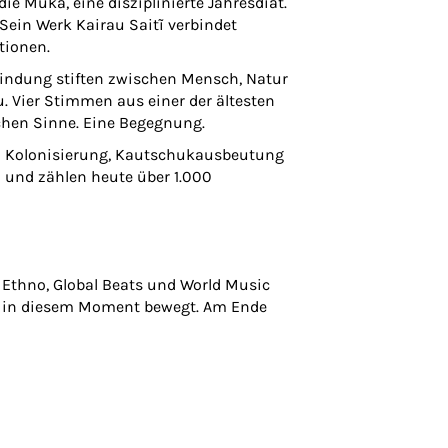
ie Muka, eine disziplinierte Jahresdiät.
. Sein Werk
Kairau Saitĩ
verbindet
tionen.
rbindung stiften zwischen Mensch, Natur
. Vier Stimmen aus einer der ältesten
schen Sinne. Eine Begegnung.
tz Kolonisierung, Kautschukausbeutung
n und zählen heute über 1.000
 Ethno, Global Beats und World Music
ich in diesem Moment bewegt. Am Ende