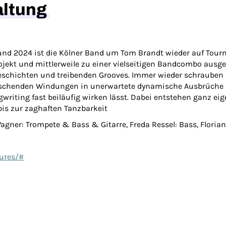
altung
nd 2024 ist die Kölner Band um Tom Brandt wieder auf Tour
rojekt und mittlerweile zu einer vielseitigen Bandcombo ausge
chichten und treibenden Grooves. Immer wieder schrauben sich
aschenden Windungen in unerwartete dynamische Ausbrüche au
ongwriting fast beiläufig wirken lässt. Dabei entstehen ganz 
bis zur zaghaften Tanzbarkeit
Wagner: Trompete & Bass & Gitarre, Freda Ressel: Bass, Flor
ures/#