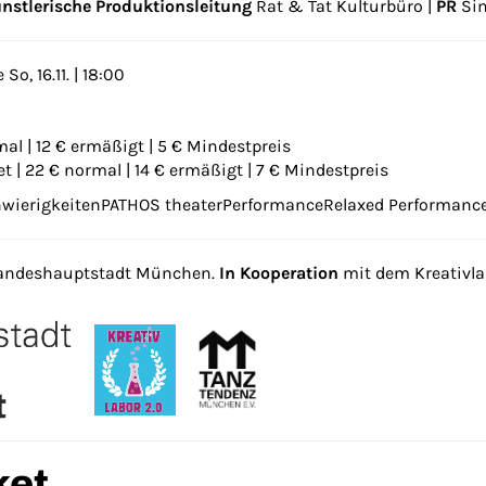
nstlerische Produktionsleitung
Rat & Tat Kulturbüro |
PR
Sim
 So, 16.11. | 18:00
al | 12 € ermäßigt | 5 € Mindestpreis
t | 22 € normal | 14 € ermäßigt | 7 € Mindestpreis
hwierigkeiten
PATHOS theater
Performance
Relaxed Performanc
 Landeshauptstadt München.
In Kooperation
mit dem Kreativla
ket