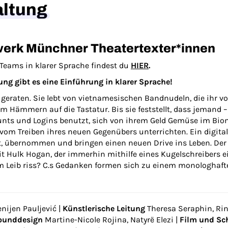
altung
erk Münchner Theatertexter*innen
Teams in klarer Sprache findest du
HIER
.
ung gibt es eine Einführung in klarer Sprache!
rise geraten. Sie lebt von vietnamesischen Bandnudeln, die ihr v
m Hämmern auf die Tastatur. Bis sie feststellt, dass jemand –
unts und Logins benutzt, sich von ihrem Geld Gemüse im Biom
vom Treiben ihres neuen Gegenübers unterrichten. Ein digital
, übernommen und bringen einen neuen Drive ins Leben. Der ei
t Hulk Hogan, der immerhin mithilfe eines Kugelschreibers e
m Leib riss? C.s Gedanken formen sich zu einem monologhaf
enijen Pauljević |
Künstlerische Leitung
Theresa Seraphin, Rinu
ounddesign
Martine-Nicole Rojina, Natyrë Elezi |
Film und Sc