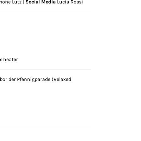
one Lutz |
Social Media
Lucia Rossi
e
Theater
bor der Pfennigparade (Relaxed