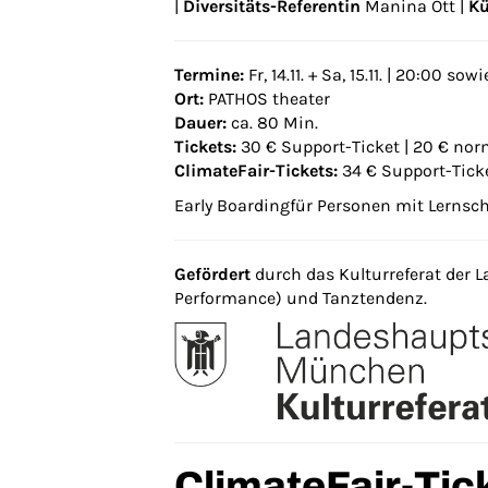
|
Diversitäts-Referentin
Manina Ott |
Kü
Termine:
Fr, 14.11. + Sa, 15.11. | 20:00 sowie
Ort:
PATHOS theater
Dauer:
ca. 80 Min.
Tickets:
30 € Support-Ticket | 20 € norm
ClimateFair-Tickets:
34 € Support-Ticke
Early Boarding
für Personen mit Lernsc
Gefördert
durch das Kulturreferat der
Performance) und Tanztendenz.
ClimateFair-Tic