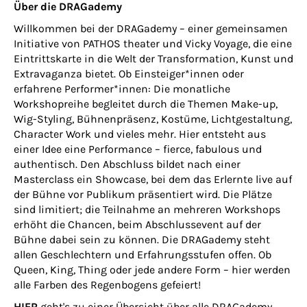
Über die DRAGademy
Willkommen bei der DRAGademy – einer gemeinsamen
Initiative von PATHOS theater und Vicky Voyage, die eine
Eintrittskarte in die Welt der Transformation, Kunst und
Extravaganza bietet. Ob Einsteiger*innen oder
erfahrene Performer*innen: Die monatliche
Workshopreihe begleitet durch die Themen Make-up,
Wig-Styling, Bühnenpräsenz, Kostüme, Lichtgestaltung,
Character Work und vieles mehr. Hier entsteht aus
einer Idee eine Performance – fierce, fabulous und
authentisch. Den Abschluss bildet nach einer
Masterclass ein Showcase, bei dem das Erlernte live auf
der Bühne vor Publikum präsentiert wird. Die Plätze
sind limitiert; die Teilnahme an mehreren Workshops
erhöht die Chancen, beim Abschlussevent auf der
Bühne dabei sein zu können. Die DRAGademy steht
allen Geschlechtern und Erfahrungsstufen offen. Ob
Queen, King, Thing oder jede andere Form – hier werden
alle Farben des Regenbogens gefeiert!
HIER
geht's zu einer Übersicht über alle DRAGademy