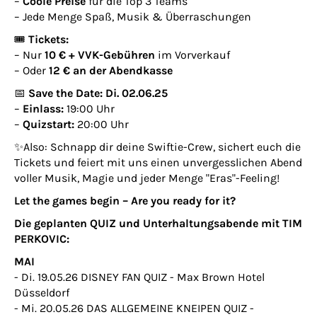
–
Coole Preise
für die Top 3 Teams
– Jede Menge Spaß, Musik & Überraschungen
🎟
Tickets:
– Nur
10 € + VVK-Gebühren
im Vorverkauf
– Oder
12 € an der Abendkasse
📅
Save the Date: Di. 02.06.25
–
Einlass:
19:00 Uhr
–
Quizstart:
20:00 Uhr
✨Also: Schnapp dir deine Swiftie-Crew, sichert euch die
Tickets und feiert mit uns einen unvergesslichen Abend
voller Musik, Magie und jeder Menge "Eras"-Feeling!
Let the games begin – Are you ready for it?
Die geplanten QUIZ und Unterhaltungsabende mit TIM
PERKOVIC:
MAI
- Di. 19.05.26 DISNEY FAN QUIZ - Max Brown Hotel
Düsseldorf
- Mi. 20.05.26 DAS ALLGEMEINE KNEIPEN QUIZ -