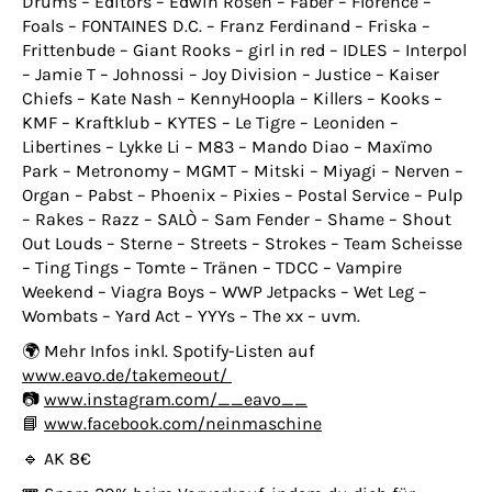
Drums – Editors – Edwin Rosen – Faber – Florence –
Foals – FONTAINES D.C. – Franz Ferdinand – Friska –
Frittenbude – Giant Rooks – girl in red – IDLES – Interpol
– Jamie T – Johnossi – Joy Division – Justice – Kaiser
Chiefs – Kate Nash – KennyHoopla – Killers – Kooks –
KMF – Kraftklub – KYTES – Le Tigre – Leoniden –
Libertines – Lykke Li – M83 – Mando Diao – Maxïmo
Park – Metronomy – MGMT – Mitski – Miyagi – Nerven –
Organ – Pabst – Phoenix – Pixies – Postal Service – Pulp
– Rakes – Razz – SALÒ – Sam Fender – Shame – Shout
Out Louds – Sterne – Streets – Strokes – Team Scheisse
– Ting Tings – Tomte – Tränen – TDCC – Vampire
Weekend – Viagra Boys – WWP Jetpacks – Wet Leg –
Wombats – Yard Act – YYYs – The xx – uvm.
🌍 Mehr Infos inkl. Spotify-Listen auf
www.eavo.de/takemeout/
📷
www.instagram.com/__eavo__
📘
www.facebook.com/neinmaschine
🔹 AK 8€