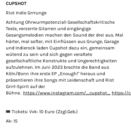
CUPSHOT
Riot Indie Grrrunge
Achtung Ohrwurmpotenzial! Gesellschaftskritische
Texte, verzerrte Gitarren und eingängige
Gesangsmelodien machen den Sound der drei aus. Mal
härter, mal softer, mit Einflüssen aus Grunge, Garage
und Indierock laden Cupshot dazu ein, gemeinsam
wütend zu sein und sich gegen veraltete
gesellschaftliche Konstrukte und Ungerechtigkeiten
aufzulehnen. Im Juni 2023 brachte die Band aus
Köln/Bonn ihre erste EP „Enough!" heraus und
präsentieren ihre Songs mit Leidenschaft und Riot
Grrrl-Spirit auf der
Bühne.
https://www.instagram.com/_cupshot_
https:/
🎟️ Tickets: Vvk: 10 Euro (Zzgl.Geb.)
Ak: 15