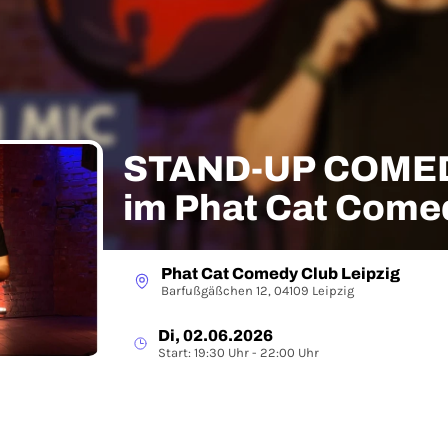
STAND-UP COMED
im Phat Cat Comed
Phat Cat Comedy Club Leipzig
Barfußgäßchen 12, 04109 Leipzig
Di, 02.06.2026
Start: 19:30 Uhr - 22:00 Uhr