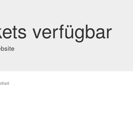
kets verfügbar
ebsite
eiheit