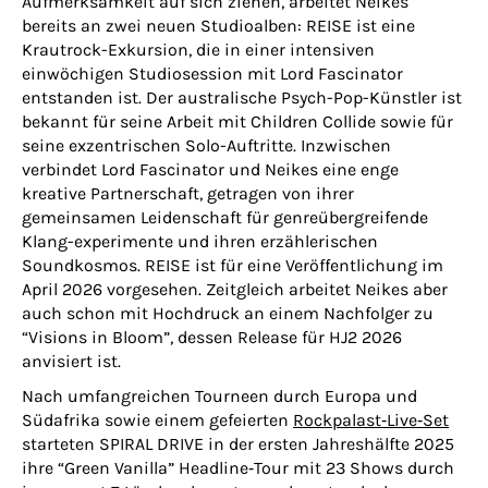
Aufmerksamkeit auf sich ziehen, arbeitet Neikes
bereits an zwei neuen Studioalben: REISE ist eine
Krautrock-Exkursion, die in einer intensiven
einwöchigen Studiosession mit Lord Fascinator
entstanden ist. Der australische Psych-Pop-Künstler ist
bekannt für seine Arbeit mit Children Collide sowie für
seine exzentrischen Solo-Auftritte. Inzwischen
verbindet Lord Fascinator und Neikes eine enge
kreative Partnerschaft, getragen von ihrer
gemeinsamen Leidenschaft für genreübergreifende
Klang-experimente und ihren erzählerischen
Soundkosmos. REISE ist für eine Veröffentlichung im
April 2026 vorgesehen. Zeitgleich arbeitet Neikes aber
auch schon mit Hochdruck an einem Nachfolger zu
“Visions in Bloom”, dessen Release für HJ2 2026
anvisiert ist.
Nach umfangreichen Tourneen durch Europa und
Südafrika sowie einem gefeierten
Rockpalast‑Live‑Set
starteten SPIRAL DRIVE in der ersten Jahreshälfte 2025
ihre “Green Vanilla” Headline‑Tour mit 23 Shows durch