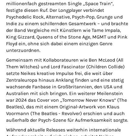
millionenfach gestreamten Single „Space Train“,
festigte diesen Ruf. Der Longplayer verbindet
Psychedelic Rock, Alternative, Psych‑Pop, Grunge und
Indie zu einem schillernden Gesamtwerk – und brachte
der Band Vergleiche mit Künstlern wie Tame Impala,
King Gizzard, Queens of the Stone Age, MGMT und Pink
Floyd ein, ohne sich dabei einem einzigen Genre
unterzuordnen.
Gemeinsam mit Kollaborateuren wie Ben McLeod (All
Them Witches) und Lord Fascinator (Children Collide)
setzte Neikes kreative Impulse frei, die weit über
Zentraleuropa hinaus Anklang finden und eine stetig
wachsende Fanbase in Großbritannien, den USA und
Australien mit sich bringen. Ein weiterer Meilenstein
war 2024 das Cover von „Tomorrow Never Knows“ (The
Beatles), das mit einem Original-Artwork von Klaus
Voormann (The Beatles - Revolver) erschien und auch
außerhalb der Psych-Szene für Aufmerksamkeit sorgte.
Während aktuelle Releases weiterhin internationale