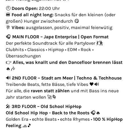
🕙
Doors Open:
22:00 Uhr
🍔
Food all night long:
Snacks für den kleinen (oder
großen) Hunger zwischendurch 😋
🥂
Vibes:
ausgelassen, positiv, maximal feierwütig
🎧
MAIN FLOOR – Jape Enterprise | Open Format
Der perfekte Soundtrack für alle Partylover 💃🕺
Clubhits • Classics • HipHop • EDM • Rock •
Überraschungen
👉
Alles, was knallt und den Dancefloor brennen lässt
🔥🎶
🔊
2ND FLOOR – Stadt am Meer | Techno & Techhouse
Treibende Beats, fette Bässe, tiefe Vibes 🖤🔊
Für alle, die
raven statt zählen
und mit Bass ins neue
Jahr starten wollen 🚀🌀
🎤
3RD FLOOR – Old School HipHop
Old School Hip Hop -
Back to the Roots
🎧🔥
Golden Era • echte Beats • echte Rhymes •
100 % HipHop
Feeling
🧢🎵