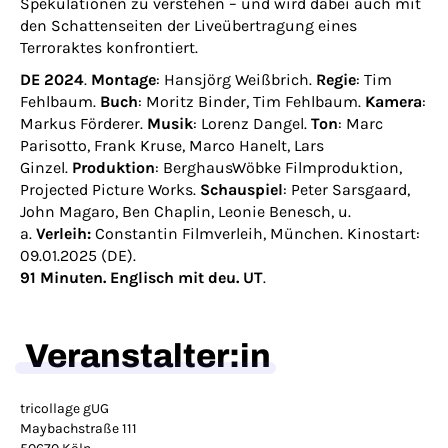
Spekulationen zu verstehen – und wird dabei auch mit
den Schattenseiten der Liveübertragung eines
Terroraktes konfrontiert.
DE 2024
.
Montage
: Hansjörg Weißbrich.
Regie
: Tim
Fehlbaum.
Buch
: Moritz Binder, Tim Fehlbaum.
Kamera
:
Markus Förderer.
Musik
: Lorenz Dangel.
Ton
: Marc
Parisotto, Frank Kruse, Marco Hanelt, Lars
Ginzel.
Produktion
: BerghausWöbke Filmproduktion,
Projected Picture Works.
Schauspiel
: Peter Sarsgaard,
John Magaro, Ben Chaplin, Leonie Benesch, u.
a.
Verleih:
Constantin Filmverleih, München. Kinostart:
09.01.2025 (DE).
91 Minuten. Englisch mit deu. UT
.
Veranstalter:in
tricollage gUG
Maybachstraße 111