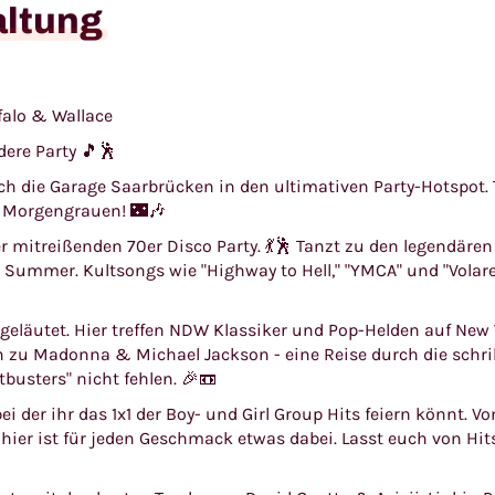
altung
falo & Wallace
ere Party 🎵🕺
h die Garage Saarbrücken in den ultimativen Party-Hotspot. T
m Morgengrauen! 🌃🎶
 mitreißenden 70er Disco Party. 💃🕺 Tanzt zu den legendären
 Summer. Kultsongs wie "Highway to Hell," "YMCA" und "Volar
ngeläutet. Hier treffen NDW Klassiker und Pop-Helden auf Ne
 zu Madonna & Michael Jackson - eine Reise durch die schril
busters" nicht fehlen. 🎉📼
ei der ihr das 1x1 der Boy- und Girl Group Hits feiern könnt. V
 - hier ist für jeden Geschmack etwas dabei. Lasst euch von H