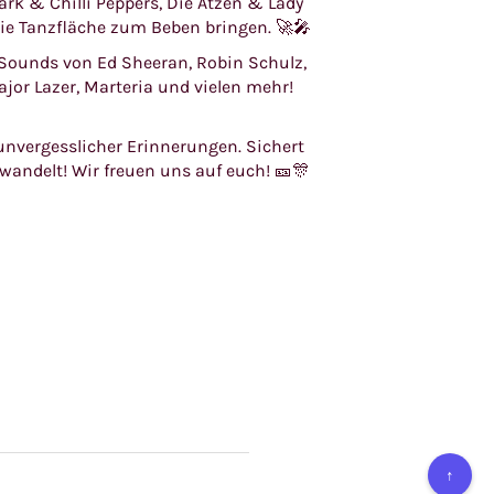
ark & Chilli Peppers, Die Atzen & Lady
ie Tanzfläche zum Beben bringen. 🚀🎤
n Sounds von Ed Sheeran, Robin Schulz,
Major Lazer, Marteria und vielen mehr!
unvergesslicher Erinnerungen. Sichert
wandelt! Wir freuen uns auf euch! 🎫🎊
↑