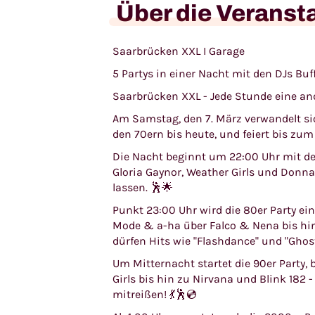
Über die Veranst
Saarbrücken XXL I Garage
5 Partys in einer Nacht mit den DJs Buf
Saarbrücken XXL - Jede Stunde eine and
Am Samstag, den 7. März verwandelt sic
den 70ern bis heute, und feiert bis zu
Die Nacht beginnt um 22:00 Uhr mit der
Gloria Gaynor, Weather Girls und Donna
lassen. 🕺🌟
Punkt 23:00 Uhr wird die 80er Party ei
Mode & a-ha über Falco & Nena bis hin
dürfen Hits wie "Flashdance" und "Ghost
Um Mitternacht startet die 90er Party, b
Girls bis hin zu Nirvana und Blink 182
mitreißen! 💃🕺💿