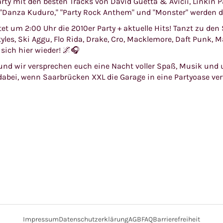
rty mit den besten Tracks von David Guetta & Avicii, Linkin P
 "Danza Kuduro," "Party Rock Anthem" und "Monster" werden d
tet um 2:00 Uhr die 2010er Party + aktuelle Hits! Tanzt zu de
 Styles, Ski Aggu, Flo Rida, Drake, Cro, Macklemore, Daft Punk, 
sich hier wieder! 🌌🎧
und wir versprechen euch eine Nacht voller Spaß, Musik und 
dabei, wenn Saarbrücken XXL die Garage in eine Partyoase ver
Impressum
Datenschutzerklärung
AGB
FAQ
Barrierefreiheit