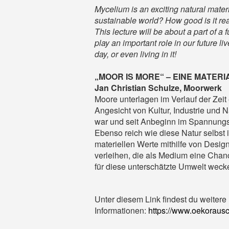
Mycelium is an exciting natural materi
sustainable world? How good is it rea
This lecture will be about a part of a
play an important role in our future l
day, or even living in it!
„MOOR IS MORE“ – EINE MATE
Jan Christian Schulze, Moorwerk
Moore unterlagen im Verlauf der Zeit 
Angesicht von Kultur, Industrie und 
war und seit Anbeginn im Spannungsf
Ebenso reich wie diese Natur selbst i
materiellen Werte mithilfe von Design 
verleihen, die als Medium eine Chan
für diese unterschätzte Umwelt weck
Unter diesem Link findest du weitere
Informationen:
https://www.oekorausch