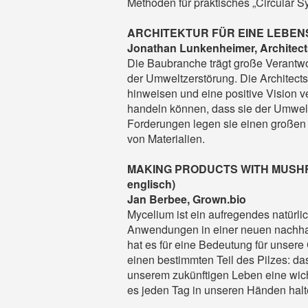
Methoden für praktisches „Circular S
ARCHITEKTUR FÜR EINE LEBE
Jonathan Lunkenheimer, Architec
Die Baubranche trägt große Verant
der Umweltzerstörung. Die Architects
hinweisen und eine positive Vision ve
handeln können, dass sie der Umwelt
Forderungen legen sie einen großen
von Materialien.
MAKING PRODUCTS WITH MUSHR
englisch)
Jan Berbee, Grown.bio
Mycelium ist ein aufregendes natürlic
Anwendungen in einer neuen nachhalt
hat es für eine Bedeutung für unsere
einen bestimmten Teil des Pilzes: da
unserem zukünftigen Leben eine wicht
es jeden Tag in unseren Händen halt