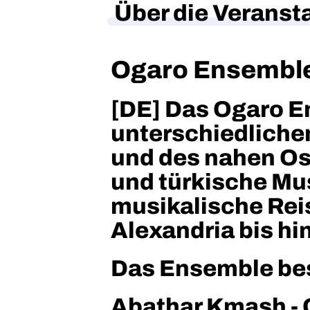
Über die Veranst
Ogaro Ensembl
[DE] Das Ogaro E
unterschiedliche
und des nahen Ost
und türkische Musi
musikalische Rei
Alexandria bis h
Das Ensemble bes
Abathar Kmash -