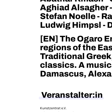
Aghiad Alsagher 
Stefan Noelle - 
Ludwig Himpsl - 
[EN] The Ogaro En
regions of the Ea
Traditional Greek
classics. A music
Damascus, Alexa
Veranstalter:in
Kunstzentrat e.V.