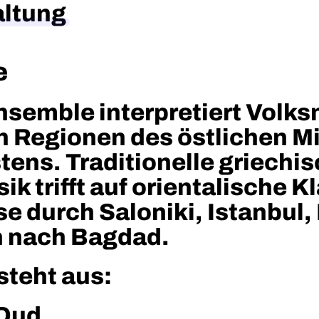
altung
e
nsemble interpretiert Volks
n Regionen des östlichen 
ens. Traditionelle griechi
k trifft auf orientalische K
se durch Saloniki, Istanbul
in nach Bagdad.
teht aus:
 Oud