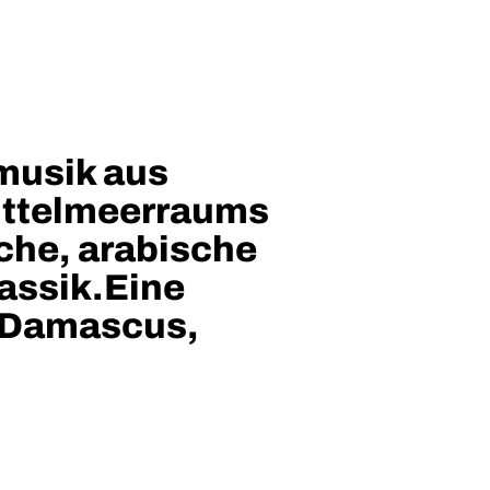
musik aus
Mittelmeerraums
sche, arabische
lassik.Eine
, Damascus,