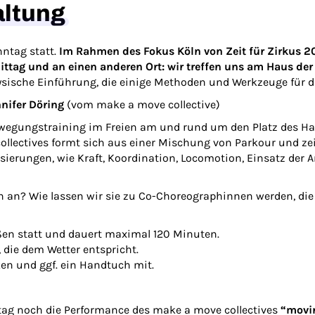
altung
ntag statt.
Im Rahmen des Fokus Köln von
Zeit für Zirkus
20
ag und an einen anderen Ort: wir treffen uns am Haus der 
sche Einführung, die einige Methoden und Werkzeuge für die
ifer Döring
(vom
make a move collective
)
egungstraining im Freien am und rund um den Platz des Hau
llectives
formt sich aus einer Mischung von Parkour und zei
sierungen, wie Kraft, Koordination, Locomotion, Einsatz der 
n an? Wie lassen wir sie zu Co-Choreographinnen werden, di
en statt und dauert maximal 120 Minuten.
die dem Wetter entspricht.
ken und ggf. ein Handtuch mit.
tag noch die Performance des
make a move collective
s
“movi