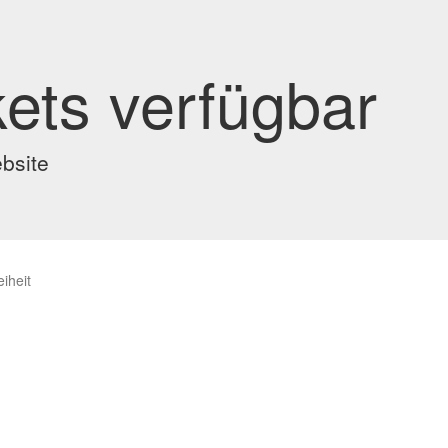
kets verfügbar
ebsite
eiheit