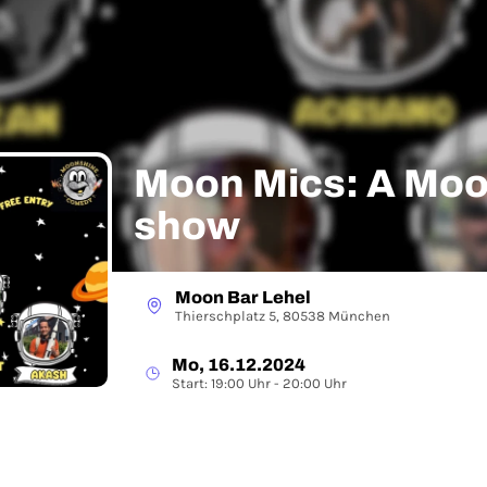
Moon Mics: A Moonday comedy
show
Moon Bar Lehel
Thierschplatz 5, 80538 München
Mo, 16.12.2024
Start: 19:00 Uhr - 20:00 Uhr