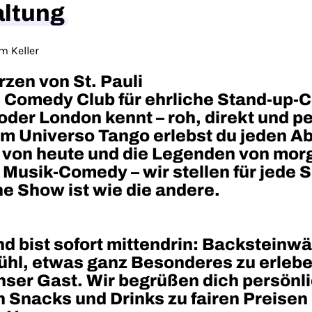
altung
m Keller
zen von St. Pauli
n Comedy Club für ehrliche Stand-up-
oder London kennt – roh, direkt und p
im Universo Tango erlebst du jeden A
s von heute und die Legenden von mor
 Musik-Comedy – wir stellen für jede S
e Show ist wie die andere.
nd bist sofort mittendrin: Backsteinw
ühl, etwas ganz Besonderes zu erleben.
unser Gast. Wir begrüßen dich persönl
n Snacks und Drinks zu fairen Preisen