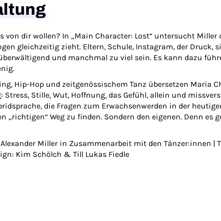
altung
s von dir wollen? In „Main Character: Lost“ untersucht Miller d
ngen gleichzeitig zieht. Eltern, Schule, Instagram, der Druck
 überwältigend und manchmal zu viel sein. Es kann dazu führen
nig.
g, Hip-Hop und zeitgenössischem Tanz übersetzen Maria Chi
Stress, Stille, Wut, Hoffnung, das Gefühl, allein und missver
idsprache, die Fragen zum Erwachsenwerden in der heutigen Ze
en „richtigen“ Weg zu finden. Sondern den eigenen. Denn es g
 Alexander Miller in Zusammenarbeit mit den Tänzer:innen | T
ign: Kim Schölch & Till Lukas Fiedle