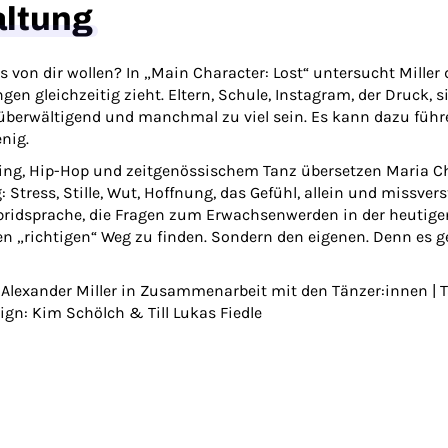
altung
s von dir wollen? In „Main Character: Lost“ untersucht Miller d
ngen gleichzeitig zieht. Eltern, Schule, Instagram, der Druck
 überwältigend und manchmal zu viel sein. Es kann dazu führen
nig.
g, Hip-Hop und zeitgenössischem Tanz übersetzen Maria Chi
Stress, Stille, Wut, Hoffnung, das Gefühl, allein und missver
idsprache, die Fragen zum Erwachsenwerden in der heutigen Ze
en „richtigen“ Weg zu finden. Sondern den eigenen. Denn es g
 Alexander Miller in Zusammenarbeit mit den Tänzer:innen | T
ign: Kim Schölch & Till Lukas Fiedle