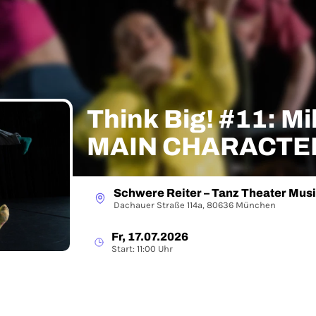
Think Big! #11: Mil
MAIN CHARACTER
Schwere Reiter – Tanz Theater Mus
Dachauer Straße 114a, 80636 München
Fr, 17.07.2026
Start: 11:00 Uhr