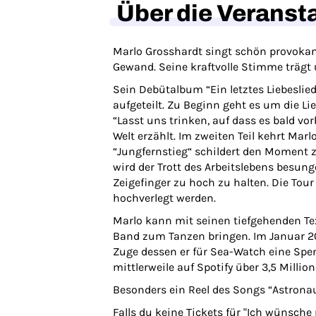
Über die Veranst
Marlo Grosshardt singt schön provokant
Gewand. Seine kraftvolle Stimme trägt
Sein Debütalbum “Ein letztes Liebeslied
aufgeteilt. Zu Beginn geht es um die L
“Lasst uns trinken, auf dass es bald vo
Welt erzählt. Im zweiten Teil kehrt Mar
“Jungfernstieg“ schildert den Moment z
wird der Trott des Arbeitslebens besung
Zeigefinger zu hoch zu halten. Die To
hochverlegt werden.
Marlo kann mit seinen tiefgehenden T
Band zum Tanzen bringen. Im Januar 20
Zuge dessen er für Sea-Watch eine Sp
mittlerweile auf Spotify über 3,5 Millio
Besonders ein Reel des Songs “Astronaut
Falls du keine Tickets für "Ich wünsch