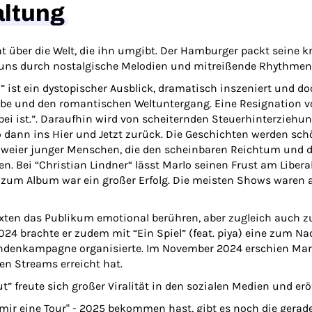
altung
 über die Welt, die ihn umgibt. Der Hamburger packt seine kri
 uns durch nostalgische Melodien und mitreißende Rhythmen
” ist ein dystopischer Ausblick, dramatisch inszeniert und d
iebe und den romantischen Weltuntergang. Eine Resignation vo
rbei ist.”. Daraufhin wird von scheiternden Steuerhinterziehu
lo dann ins Hier und Jetzt zurück. Die Geschichten werden sc
weier junger Menschen, die den scheinbaren Reichtum und die 
en. Bei “Christian Lindner“ lässt Marlo seinen Frust am Liber
ur zum Album war ein großer Erfolg. Die meisten Shows waren
exten das Publikum emotional berühren, aber zugleich auch
24 brachte er zudem mit “Ein Spiel” (feat. piya) eine zum N
endenkampagne organisierte. Im November 2024 erschien Marl
nen Streams erreicht hat.
” freute sich großer Viralität in den sozialen Medien und erö
e mir eine Tour" - 2025 bekommen hast, gibt es noch die gerad