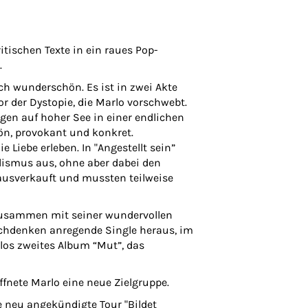
tischen Texte in ein raues Pop-
.
och wunderschön. Es ist in zwei Akte
r der Dystopie, die Marlo vorschwebt.
ngen auf hoher See in einer endlichen
hön, provokant und konkret.
Liebe erleben. In "Angestellt sein”
alismus aus, ohne aber dabei den
 ausverkauft und mussten teilweise
 zusammen mit seiner wundervollen
achdenken anregende Single heraus, im
os zweites Album “Mut”, das
ffnete Marlo eine neue Zielgruppe.
e neu angekündigte Tour "Bildet