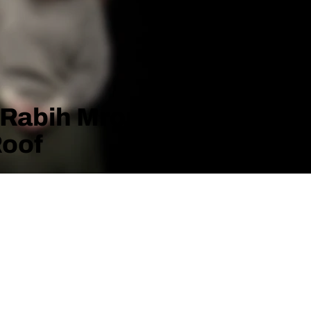
 Rabih Mroué –
Roof