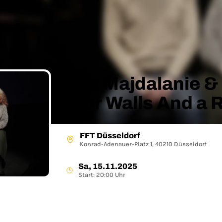
Lina Majdalanie &
Four Walls And a 
FFT Düsseldorf
Konrad-Adenauer-Platz 1, 40210 Düsseldorf
Sa, 15.11.2025
Start: 20:00 Uhr