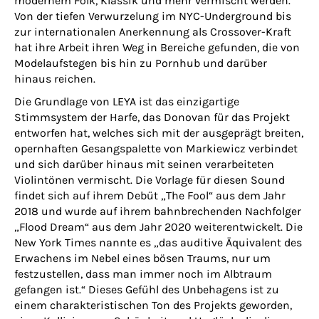
modernem Folk, Klassik und mehr vermischt werden.
Von der tiefen Verwurzelung im NYC-Underground bis
zur internationalen Anerkennung als Crossover-Kraft
hat ihre Arbeit ihren Weg in Bereiche gefunden, die von
Modelaufstegen bis hin zu Pornhub und darüber
hinaus reichen.
Die Grundlage von LEYA ist das einzigartige
Stimmsystem der Harfe, das Donovan für das Projekt
entworfen hat, welches sich mit der ausgeprägt breiten,
opernhaften Gesangspalette von Markiewicz verbindet
und sich darüber hinaus mit seinen verarbeiteten
Violintönen vermischt. Die Vorlage für diesen Sound
findet sich auf ihrem Debüt „The Fool“ aus dem Jahr
2018 und wurde auf ihrem bahnbrechenden Nachfolger
„Flood Dream“ aus dem Jahr 2020 weiterentwickelt. Die
New York Times nannte es „das auditive Äquivalent des
Erwachens im Nebel eines bösen Traums, nur um
festzustellen, dass man immer noch im Albtraum
gefangen ist.“ Dieses Gefühl des Unbehagens ist zu
einem charakteristischen Ton des Projekts geworden,