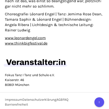
nach ist das, was einst so beängstigend war, plötzlich:
gar nicht mehr so schlimm.
Choreografie: Léonard Engel | Tanz: Jemima Rose Dean,
Tamara Saphir & Léonard Engel | Bühnendesign:
Angela Ribera | Lichtdesign & technische Leitung:
Rainer Ludwig
www.leonardengel.com
www.thinkbigfestival.de
Veranstalter:in
Fokus Tanz I Tanz und Schule e.V.
Kaiserstr. 46
80801 München
Impressum
Datenschutzerklärung
AGB
FAQ
↑
Barrierefreiheit