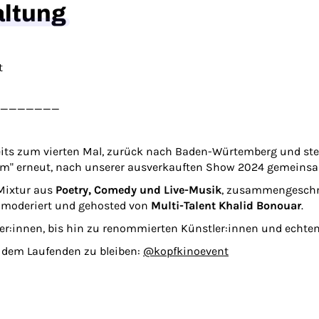
altung
t
_______
reits zum vierten Mal, zurück nach Baden-Würtemberg und st
" erneut, nach unserer ausverkauften Show 2024 gemeinsam
 Mixtur aus
Poetry, Comedy und Live-Musik
, zusammengeschnü
, moderiert und gehosted von
Multi-Talent Khalid Bonouar
.
r:innen, bis hin zu renommierten Künstler:innen und echten
 dem Laufenden zu bleiben:
@kopfkinoevent