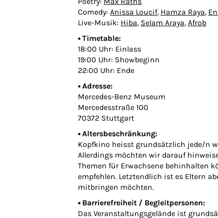
Poetry:
Max Raths
Comedy:
Anissa Loucif
,
Hamza Raya
,
En
Live-Musik:
Hiba
,
Selam Araya
,
Afrob
• Timetable:
18:00 Uhr: Einlass
19:00 Uhr: Showbeginn
22:00 Uhr: Ende
• Adresse:
Mercedes-Benz Museum
Mercedesstraße 100
70372 Stuttgart
• Altersbeschränkung:
Kopfkino heisst grundsätzlich jede/n w
Allerdings möchten wir darauf hinweise
Themen für Erwachsene behinhalten kön
empfehlen. Letztendlich ist es Eltern ab
mitbringen möchten.
• Barrierefreiheit / Begleitpersonen:
Das Veranstaltungsgelände ist grundsä