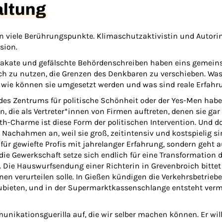
altung
n viele Berührungspunkte. Klimaschutzaktivistin und Autor
sion.
plakate und gefälschte Behördenschreiben haben eins gemein
ich zu nutzen, die Grenzen des Denkbaren zu verschieben. Wa
 wie können sie umgesetzt werden und was sind reale Erfah
 des Zentrums für politische Schönheit oder der Yes-Men hab
, die als Vertreter*innen von Firmen auftreten, denen sie ga
h-Charme ist diese Form der politischen Intervention. Und do
chahmen an, weil sie groß, zeitintensiv und kostspielig sin
 für gewiefte Profis mit jahrelanger Erfahrung, sondern geht 
, die Gewerkschaft setze sich endlich für eine Transformati
 Die Hauswurfsendung einer Richterin in Grevenbroich bitte
nen verurteilen solle. In Gießen kündigen die Verkehrsbetrieb
ubieten, und in der Supermarktkassenschlange entsteht vermei
nikationsguerilla auf, die wir selber machen können. Er wil