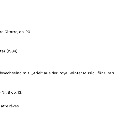
d Gitarre, op. 20
tar (1994)
abwechselnd mit „Ariel” aus der Royal Winter Music I für Gitarr
Nr. 8 op. 13)
uatre rêves