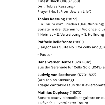
Ernest Bloch
(1880-1959)
(Arr.: Tobias Kassung)
Prayer (No. 1 „From Jewish Life”)
Tobias Kassung
(*1977)
Ein Traum vom Frieden (Uraufführung)
Sonate in drei Szenen für Violoncello un
1. Heimat – 2. Vertreibung – 3. Hoffnung
Raffaele Bellafronte
(*1961)
„Tango” aus Suite No. 1 for cello and gui
- Pause -
Hans Werner Henze
(1926-2012)
aus der Serenade für Cello Solo (1949) 
Ludwig van Beethoven
(1770-1827)
(Arr: Tobias Kassung)
Adagio cantabile (aus der Klaviersonate 
Mathias Duplessy
(*1972)
Sonate pour violoncelle et guitare en q
1. Rêve fou – verrückter Traum