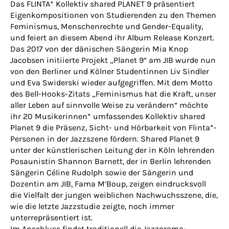
Das FLINTA* Kollektiv shared PLANET 9 präsentiert
Eigenkompositionen von Studierenden zu den Themen
Feminismus, Menschenrechte und Gender-Equality,
und feiert an diesem Abend ihr Album Release Konzert.
Das 2017 von der dänischen Sängerin Mia Knop
Jacobsen initiierte Projekt „Planet 9“ am JIB wurde nun
von den Berliner und Kölner Studentinnen Liv Sindler
und Eva Swiderski wieder aufgegriffen. Mit dem Motto
des Bell-Hooks-Zitats „Feminismus hat die Kraft, unser
aller Leben auf sinnvolle Weise zu verändern“ möchte
ihr 20 Musikerinnen* umfassendes Kollektiv shared
Planet 9 die Präsenz, Sicht- und Hörbarkeit von Flinta*-
Personen in der Jazzszene fördern. Shared Planet 9
unter der künstlerischen Leitung der in Köln lehrenden
Posaunistin Shannon Barnett, der in Berlin lehrenden
Sängerin Céline Rudolph sowie der Sängerin und
Dozentin am JIB, Fama M’Boup, zeigen eindrucksvoll
die Vielfalt der jungen weiblichen Nachwuchsszene, die,
wie die letzte Jazzstudie zeigte, noch immer
unterrepräsentiert ist.
Im Anschluss findet traditionell die Jazzorama-