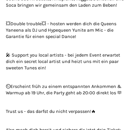
Soca bringen wir gemeinsam den Laden zum Beben!
💥Double trouble💥 - hosten werden dich die Queens
Yaneena als DJ und Hypequeen Yunite am Mic - die
Garantie für einen special Dance!
🎤 Support you local artists - bei jedem Event erwartet
dich ein secret local artist und heizt uns mit ein paar
sweeten Tunes ein!
⏲️Erscheint früh zu einem entspannten Ankommen &
Warmup ab 19 Uhr, die Party geht ab 20:00 direkt los 🫶
Trust us - das darfst du nicht verpassen!🔥
Also mach dich bereit und sichere dir jetzt dein Ticket: