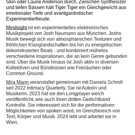
Skin oder Laurie Anderson durch. Zwischen Synthesizer 
und tiefen Bässen hält Tiger Tiger ein Gleichgewicht aus 
emotionaler Tiefe und avantgardistischer 
Experimentierfreude. 
Mindsight 
ist ein experimentelles elektronisches 
Musikprojekt von Josh Neumann aus München. Joshs 
Musik bewegt sich von atmosphärischen Texturen und 
fröhlichen Klanglandschaften bis hin zu energetischen 
dekonstruierten Beats - und kombiniert mühelos 
verschiedene Inspirationen, die an kein Genre gebunden 
sind. Über die Musik hinaus ist Josh aktiv in diversen 
Kollektiven und Bündnissen wie Freiräumen oder 
Common Ground.
Mira Mann 
veranstaltet gemeinsam mit Daniela Schroll 
seit 2022 Intimacy Quarterly. Sie ist Autorin und 
Musikerin, 2023 hat sie den Longplayer weich 
veröffentlicht, wie auch ihren dritten Gedichtband 
Kontrolle. Sie interessiert sich für die performativen 
Möglichkeiten von spoken word, im Grenzbereich von 
Text, Körper und Musik. 2024 lebt und arbeitet sie in 
Wien. 