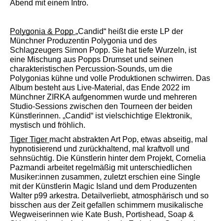
Abend mit einem Intro.
Polygonia & Popp 
„Candid“ heißt die erste LP der 
Münchner Produzentin Polygonia und des 
Schlagzeugers Simon Popp. Sie hat tiefe Wurzeln, ist 
eine Mischung aus Popps Drumset und seinen 
charakteristischen Percussion-Sounds, um die 
Polygonias kühne und volle Produktionen schwirren. Das 
Album besteht aus Live-Material, das Ende 2022 im 
Münchner ZIRKA aufgenommen wurde und mehreren 
Studio-Sessions zwischen den Tourneen der beiden 
Künstlerinnen. „Candid“ ist vielschichtige Elektronik, 
mystisch und fröhlich.
Tiger Tiger 
macht abstrakten Art Pop, etwas abseitig, mal 
hypnotisierend und zurückhaltend, mal kraftvoll und 
sehnsüchtig. Die Künstlerin hinter dem Projekt, Cornelia 
Pazmandi arbeitet regelmäßig mit unterschiedlichen 
Musiker:innen zusammen, zuletzt erschien eine Single 
mit der Künstlerin Magic Island und dem Produzenten 
Walter p99 arkestra. Detailverliebt, atmosphärisch und so 
bisschen aus der Zeit gefallen schimmern musikalische 
Wegweiserinnen wie Kate Bush, Portishead, Soap & 