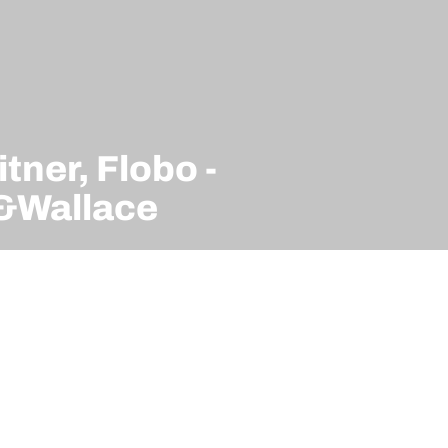
tner, Flobo -
o&Wallace