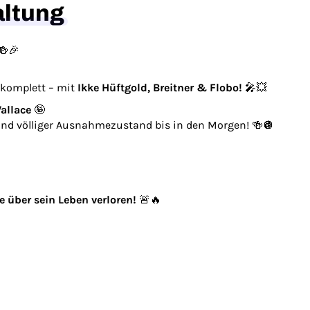
altung
🍻🎉
 komplett – mit
Ikke Hüftgold, Breitner & Flobo!
🎤💥
allace
🤪
 und völliger Ausnahmezustand bis in den Morgen! 🍻🪩
le über sein Leben verloren!
🚨🔥