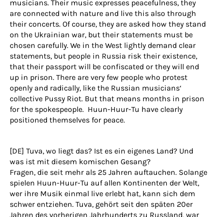
musicians. Their music expresses peacefulness, they
are connected with nature and live this also through
their concerts. Of course, they are asked how they stand
on the Ukrainian war, but their statements must be
chosen carefully. We in the West lightly demand clear
statements, but people in Russia risk their existence,
that their passport will be confiscated or they will end
up in prison. There are very few people who protest
openly and radically, like the Russian musicians‘
collective Pussy Riot. But that means months in prison
for the spokespeople. Huun-Huur-Tu have clearly
positioned themselves for peace.
[DE] Tuva, wo liegt das? Ist es ein eigenes Land? Und
was ist mit diesem komischen Gesang?
Fragen, die seit mehr als 25 Jahren auftauchen. Solange
spielen Huun-Huur-Tu auf allen Kontinenten der Welt,
wer ihre Musik einmal live erlebt hat, kann sich dem
schwer entziehen. Tuva, gehört seit den späten 20er
Jahren des vorherigen Jahrhunderts zu Russland, war