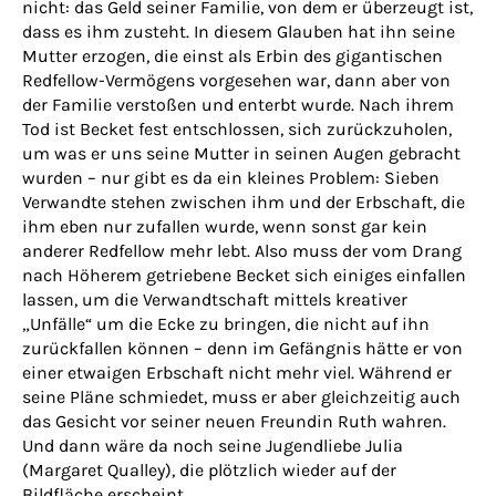
nicht: das Geld seiner Familie, von dem er überzeugt ist,
dass es ihm zusteht. In diesem Glauben hat ihn seine
Mutter erzogen, die einst als Erbin des gigantischen
Redfellow-Vermögens vorgesehen war, dann aber von
der Familie verstoßen und enterbt wurde. Nach ihrem
Tod ist Becket fest entschlossen, sich zurückzuholen,
um was er uns seine Mutter in seinen Augen gebracht
wurden – nur gibt es da ein kleines Problem: Sieben
Verwandte stehen zwischen ihm und der Erbschaft, die
ihm eben nur zufallen wurde, wenn sonst gar kein
anderer Redfellow mehr lebt. Also muss der vom Drang
nach Höherem getriebene Becket sich einiges einfallen
lassen, um die Verwandtschaft mittels kreativer
„Unfälle“ um die Ecke zu bringen, die nicht auf ihn
zurückfallen können – denn im Gefängnis hätte er von
einer etwaigen Erbschaft nicht mehr viel. Während er
seine Pläne schmiedet, muss er aber gleichzeitig auch
das Gesicht vor seiner neuen Freundin Ruth wahren.
Und dann wäre da noch seine Jugendliebe Julia
(Margaret Qualley), die plötzlich wieder auf der
Bildfläche erscheint…