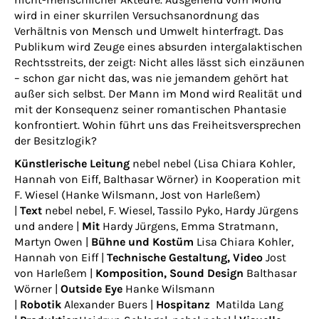
wird in einer skurrilen Versuchsanordnung das
Verhältnis von Mensch und Umwelt hinterfragt. Das
Publikum wird Zeuge eines absurden intergalaktischen
Rechtsstreits, der zeigt: Nicht alles lässt sich einzäunen
– schon gar nicht das, was nie jemandem gehört hat
außer sich selbst. Der Mann im Mond wird Realität und
mit der Konsequenz seiner romantischen Phantasie
konfrontiert. Wohin führt uns das Freiheitsversprechen
der Besitzlogik?
Künstlerische Leitung
nebel nebel (Lisa Chiara Kohler,
Hannah von Eiff, Balthasar Wörner) in Kooperation mit
F. Wiesel (Hanke Wilsmann, Jost von Harleßem)
|
Text
nebel nebel, F. Wiesel, Tassilo Pyko, Hardy Jürgens
und andere |
Mit
Hardy Jürgens, Emma Stratmann,
Martyn Owen |
Bühne und Kostüm
Lisa Chiara Kohler,
Hannah von Eiff |
Technische Gestaltung, Video
Jost
von Harleßem |
Komposition, Sound Design
Balthasar
Wörner |
Outside Eye
Hanke Wilsmann
|
Robotik
Alexander Buers |
Hospitanz
Matilda Lang