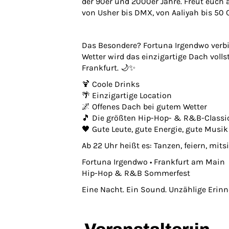
der 90er und 2000er Jahre. Freut euch 
von Usher bis DMX, von Aaliyah bis 50 C
Das Besondere? Fortuna Irgendwo verb
Wetter wird das einzigartige Dach voll
Frankfurt. 🌙✨
🍹 Coole Drinks
🌴 Einzigartige Location
🌌 Offenes Dach bei gutem Wetter
🎵 Die größten Hip-Hop- & R&B-Classi
🖤 Gute Leute, gute Energie, gute Musik
Ab 22 Uhr heißt es: Tanzen, feiern, m
Fortuna Irgendwo • Frankfurt am Main
Hip-Hop & R&B Sommerfest
Eine Nacht. Ein Sound. Unzählige Erin