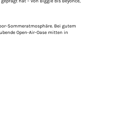
geprägt hat – von Biggie bis Beyoncé,
utdoor-Sommeratmosphäre. Bei gutem
raubende Open-Air-Oase mitten in