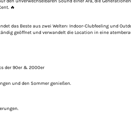
auf den unverwechselbaren Sound einer Ära, die Generationen 
ent. 🔥
indet das Beste aus zwei Welten: Indoor-Clubfeeling und O
ständig geöffnet und verwandelt die Location in eine atembe
cs der 90er & 2000er
itsingen und den Sommer genießen.
nerungen.