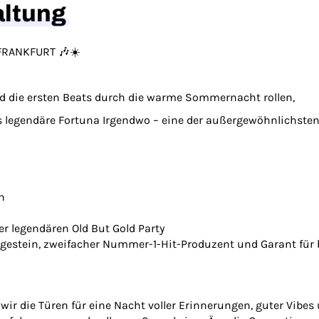
altung
FRANKFURT 🎶☀️
 die ersten Beats durch die warme Sommernacht rollen,
s legendäre Fortuna Irgendwo – eine der außergewöhnlichsten
n
er legendären Old But Gold Party
 Urgestein, zweifacher Nummer-1-Hit-Produzent und Garant fü
n wir die Türen für eine Nacht voller Erinnerungen, guter Vib