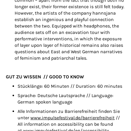
common – apart from the fact that though both no
longer exist, their former existence is still felt today.
However, the artists of the company hannsjana
establish an ingenious and playful connection
between the two. Equipped with headphones, the
audience sets off on an excavation tour with
performative interventions, in which the exposure
of layer upon layer of historical remains also raises
questions about East and West German narratives
of feminism and patriarchal tales.
GUT ZU WISSEN //
GOOD TO KNOW
Stücklänge: 60 Minuten //
Duration: 60 minutes
Sprache: Deutsche Lautsprache //
Language:
German spoken language
Alle Informationen zu Barrierefreiheit finden Sie
unter
www.impulsefestival.de/barrierefreiheit
//
All information on accessibility can be found
at
www.impulsefestival.de/en/accessibility