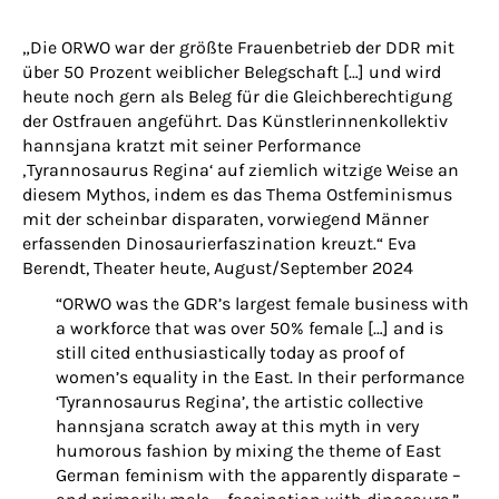
„Die ORWO war der größte Frauenbetrieb der DDR mit
über 50 Prozent weiblicher Belegschaft […] und wird
heute noch gern als Beleg für die Gleichberechtigung
der Ostfrauen angeführt. Das Künstlerinnenkollektiv
hannsjana kratzt mit seiner Performance
‚Tyrannosaurus Regina‘ auf ziemlich witzige Weise an
diesem Mythos, indem es das Thema Ostfeminismus
mit der scheinbar disparaten, vorwiegend Männer
erfassenden Dinosaurierfaszination kreuzt.“ Eva
Berendt, Theater heute, August/September 2024
“ORWO was the GDR’s largest female business with
a workforce that was over 50% female […] and is
still cited enthusiastically today as proof of
women’s equality in the East. In their performance
‘Tyrannosaurus Regina’, the artistic collective
hannsjana scratch away at this myth in very
humorous fashion by mixing the theme of East
German feminism with the apparently disparate –