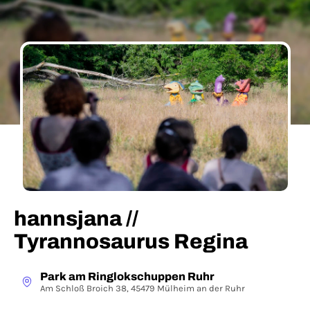
hannsjana //
Tyrannosaurus Regina
Park am Ringlokschuppen Ruhr
Am Schloß Broich 38, 45479 Mülheim an der Ruhr