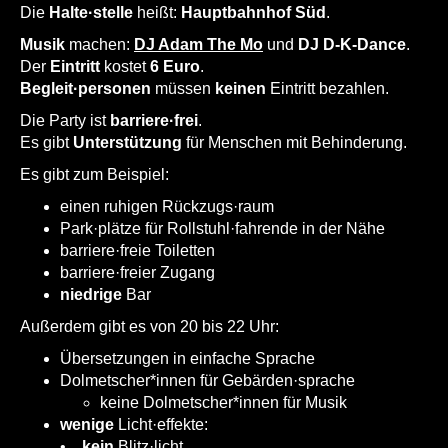
Die
Halte·stelle
heißt:
Hauptbahnhof
Süd
.
Musik
machen:
DJ Adam The Mo
und
DJ D-K-Dance
.
Der
Eintritt
kostet
6 Euro
.
Begleit·personen
müssen
keinen
Eintritt bezahlen.
Die Party ist
barriere·frei
.
Es gibt
Unterstützung
für Menschen mit Behinderung.
Es gibt zum Beispiel:
einen ruhigen Rückzugs·raum
Park·plätze für Rollstuhl·fahrende in der Nähe
barriere·freie Toiletten
barriere·freier Zugang
niedrige
Bar
Außerdem gibt es von 20 bis 22 Uhr:
Übersetzungen in einfache Sprache
Dolmetscher*innen für Gebärden·sprache
keine Dolmetscher*innen für Musik
wenige
Licht·effekte:
•
kein
Blitz·licht