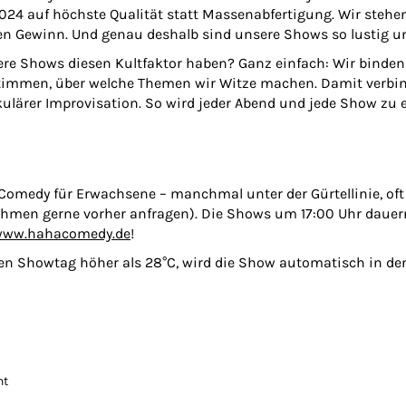
2024 auf höchste Qualität statt Massenabfertigung. Wir steh
nen Gewinn. Und genau deshalb sind unsere Shows so lustig un
e Shows diesen Kultfaktor haben? Ganz einfach: Wir binden 
estimmen, über welche Themen wir Witze machen. Damit verbi
ärer Improvisation. So wird jeder Abend und jede Show zu 
Comedy für Erwachsene – manchmal unter der Gürtellinie, oft
ahmen gerne vorher anfragen). Die Shows um 17:00 Uhr dauern
ww.hahacomedy.de
!
den Showtag höher als 28°C, wird die Show automatisch in de
nt