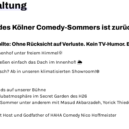
altung
t des Kölner Comedy-Sommers ist zur
ollte: Ohne Rücksicht auf Verluste. Kein TV-Humor
nnenhof unter freiem Himmel🌞
eßen einfach das Dach im Innenhof! 🌦️
rsch? Ab in unseren klimatisierten Showroom!❄️
ds auf unserer Bühne
Clubatmosphäre im Secret Garden des H26
n Sommer unter anderem mit Masud Akbarzadeh, Yorick Thied
t Host und Godfather of HAHA Comedy Nico Hoffmeister