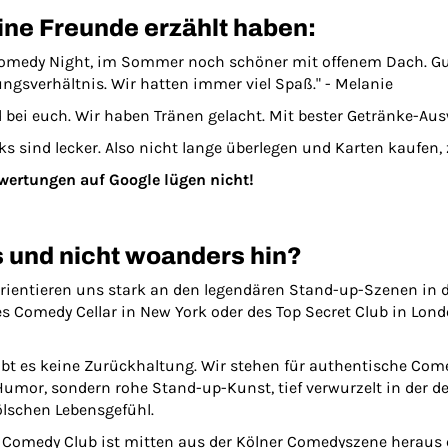
eine Freunde erzählt haben:
Comedy Night, im Sommer noch schöner mit offenem Dach. G
ngsverhältnis. Wir hatten immer viel Spaß." - Melanie
bei euch. Wir haben Tränen gelacht. Mit bester Getränke-Ausw
ks sind lecker. Also nicht lange überlegen und Karten kaufen, 
Bewertungen auf Google lügen nicht!
s und nicht woanders hin?
orientieren uns stark an den legendären Stand-up-Szenen in
des Comedy Cellar in New York oder des Top Secret Club in Lond
ibt es keine Zurückhaltung. Wir stehen für authentische Come
-Humor, sondern rohe Stand-up-Kunst, tief verwurzelt in der 
lschen Lebensgefühl.
Comedy Club ist mitten aus der Kölner Comedyszene heraus 