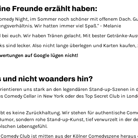
eine Freunde erzählt haben:
Comedy Night, im Sommer noch schöner mit offenem Dach. G
ngsverhältnis. Wir hatten immer viel Spaß." - Melanie
bei euch. Wir haben Tränen gelacht. Mit bester Getränke-Ausw
ks sind lecker. Also nicht lange überlegen und Karten kaufen, 
Bewertungen auf Google lügen nicht!
s und nicht woanders hin?
orientieren uns stark an den legendären Stand-up-Szenen in
des Comedy Cellar in New York oder des Top Secret Club in Lond
ibt es keine Zurückhaltung. Wir stehen für authentische Come
-Humor, sondern rohe Stand-up-Kunst, tief verwurzelt in der 
lschen Lebensgefühl.
Comedy Club ist mitten aus der Kölner Comedyszene heraus 