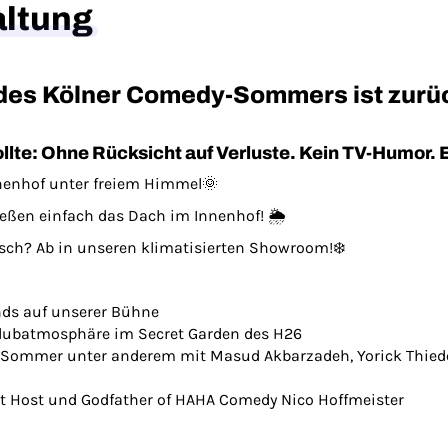
altung
t des Kölner Comedy-Sommers ist zur
ollte: Ohne Rücksicht auf Verluste. Kein TV-Humor
nnenhof unter freiem Himmel🌞
eßen einfach das Dach im Innenhof! 🌦️
rsch? Ab in unseren klimatisierten Showroom!❄️
ds auf unserer Bühne
Clubatmosphäre im Secret Garden des H26
n Sommer unter anderem mit Masud Akbarzadeh, Yorick Thied
t Host und Godfather of HAHA Comedy Nico Hoffmeister