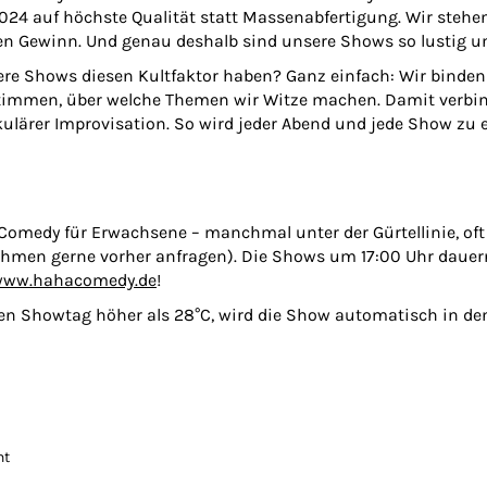
2024 auf höchste Qualität statt Massenabfertigung. Wir steh
nen Gewinn. Und genau deshalb sind unsere Shows so lustig un
e Shows diesen Kultfaktor haben? Ganz einfach: Wir binden 
estimmen, über welche Themen wir Witze machen. Damit verbi
ärer Improvisation. So wird jeder Abend und jede Show zu 
Comedy für Erwachsene – manchmal unter der Gürtellinie, oft
ahmen gerne vorher anfragen). Die Shows um 17:00 Uhr dauern
ww.hahacomedy.de
!
den Showtag höher als 28°C, wird die Show automatisch in de
nt